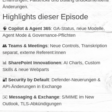
Erfahrungen, Fallstricke und bislang undokumentierte
Änderungen.
Highlights dieser Episode
🧠
Copilot & Agent 365
: GA‑Status, neue Modelle,
Agent Mode & Governance‑Pflichten
👥
Teams & Meetings
: Neue Controls, Transkription
separat, externe Referent:innen
📊
SharePoint Innovationen
: AI Charts, Custom
Skills & neue Webparts
🔐
Security by Default
: Defender‑Neuerungen &
API‑Änderungen in Exchange
✉️
Messaging & Exchange
: S/MIME im New
Outlook, TLS‑Abkündigungen